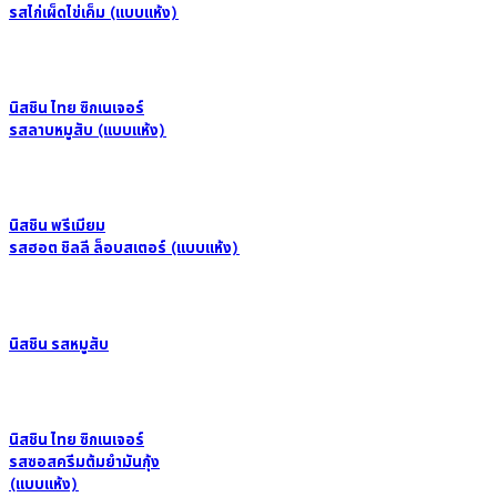
รสไก่เผ็ดไข่เค็ม (แบบแห้ง)
นิสชิน ไทย ซิกเนเจอร์
รสลาบหมูสับ (แบบแห้ง)
นิสชิน พรีเมียม
รสฮอต ชิลลี ล็อบสเตอร์ (แบบแห้ง)
นิสชิน รสหมูสับ
นิสชิน ไทย ซิกเนเจอร์
รสซอสครีมต้มยำมันกุ้ง
(แบบแห้ง)