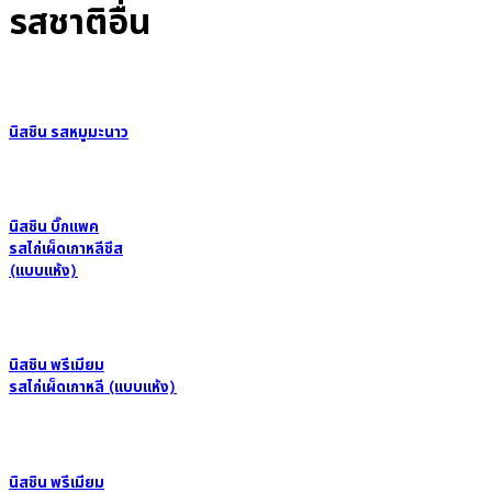
รสชาติอื่น
นิสชิน รสหมูมะนาว
นิสชิน บิ๊กแพค
รสไก่เผ็ดเกาหลีชีส
(แบบแห้ง)
นิสชิน พรีเมียม
รสไก่เผ็ดเกาหลี (แบบแห้ง)
นิสชิน พรีเมียม