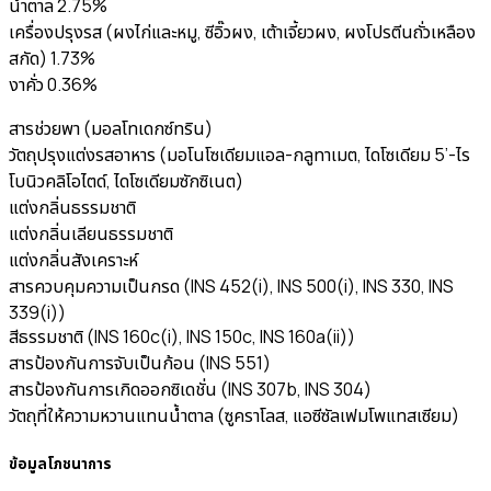
น้ำตาล 2.75%
เครื่องปรุงรส (ผงไก่และหมู, ซีอิ๊วผง, เต้าเจี้ยวผง, ผงโปรตีนถั่วเหลือง
สกัด) 1.73%
งาคั่ว 0.36%
สารช่วยพา (มอลโทเดกซ์ทริน)
วัตถุปรุงแต่งรสอาหาร (มอโนโซเดียมแอล-กลูทาเมต, ไดโซเดียม 5’-ไร
โบนิวคลิโอไตด์, ไดโซเดียมซักซิเนต)
แต่งกลิ่นธรรมชาติ
แต่งกลิ่นเลียนธรรมชาติ
แต่งกลิ่นสังเคราะห์
สารควบคุมความเป็นกรด (INS 452(i), INS 500(i), INS 330, INS
339(i))
สีธรรมชาติ (INS 160c(i), INS 150c, INS 160a(ii))
สารป้องกันการจับเป็นก้อน (INS 551)
สารป้องกันการเกิดออกซิเดชั่น (INS 307b, INS 304)
วัตถุที่ให้ความหวานแทนน้ำตาล (ซูคราโลส, แอซีซัลเฟมโพแทสเซียม)
ข้อมูลโภชนาการ