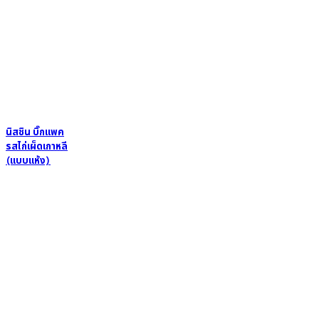
นิสชิน บิ๊กแพค
รสไก่เผ็ดเกาหลี
(แบบแห้ง)