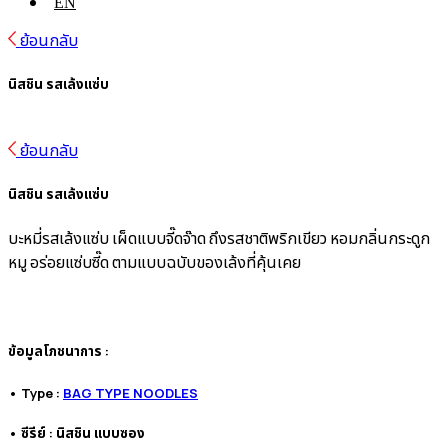
EN
ย้อนกลับ
นิสชิน รสเล้งแซ่บ
ย้อนกลับ
นิสชิน รสเล้งแซ่บ
บะหมี่รสเล้งแซ่บ เผ็ดแบบจี๊ดจ๊าด ถึงรสชาติพริกเขียว หอมกลิ่นกระดูก
หมู อร่อยแซ่บซี๊ด ตามแบบฉบับของเล้งที่คุ้นเคย
ข้อมูลโภชนาการ :
• Type :
BAG TYPE NOODLES
• ซีรีย์ : นิสชิน แบบซอง