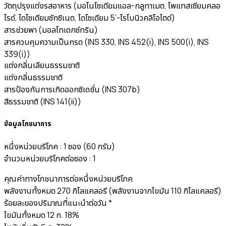
วัตถุปรุงแต่งรสอาหาร (มอโนโซเดียมแอล-กลูทาเมต, โพแทสเซียมคลอ
ไรด์, ไดโซเดียมซักซิเนต, ไดโซเดียม 5’-ไรโบนิวคลิโอไตด์)
สารช่วยพา (มอลโทเดกซ์ทริน)
สารควบคุมความเป็นกรด (INS 330, INS 452(i), INS 500(i), INS
339(i))
แต่งกลิ่นเลียนธรรมชาติ
แต่งกลิ่นธรรมชาติ
สารป้องกันการเกิดออกซิเดชั่น (INS 307b)
สีธรรมชาติ (INS 141(ii))
ข้อมูลโภชนาการ
หนึ่งหน่วยบริโภค : 1 ซอง (60 กรัม)
จำนวนหน่วยบริโภคต่อซอง : 1
คุณค่าทางโภชนาการต่อหนึ่งหน่วยบริโภค
พลังงานทั้งหมด 270 กิโลแคลอรี (พลังงานจากไขมัน 110 กิโลแคลอรี)
ร้อยละของปริมาณที่แนะนำต่อวัน *
ไขมันทั้งหมด 12 ก. 18%