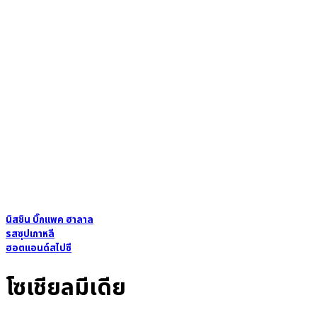
นิสชิน บิ๊กแพค ฮาลาล
รสซุปเกาหลี
ฮอตแอนด์สไปซี
โซเชียลมีเดีย