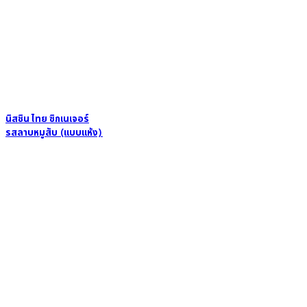
นิสชิน ไทย ซิกเนเจอร์
รสลาบหมูสับ (แบบแห้ง)