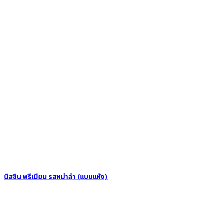
นิสชิน พรีเมียม รสหม่าล่า (แบบแห้ง)