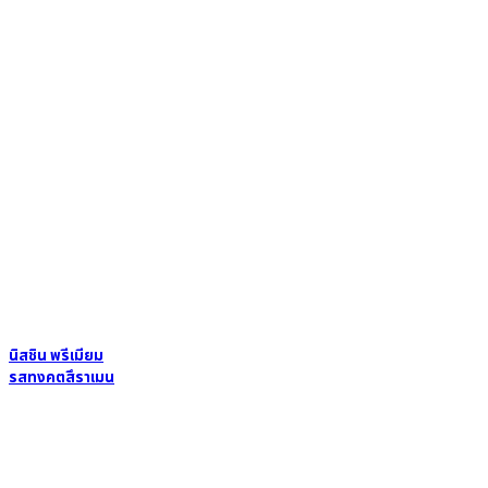
นิสชิน พรีเมียม
รสทงคตสึราเมน