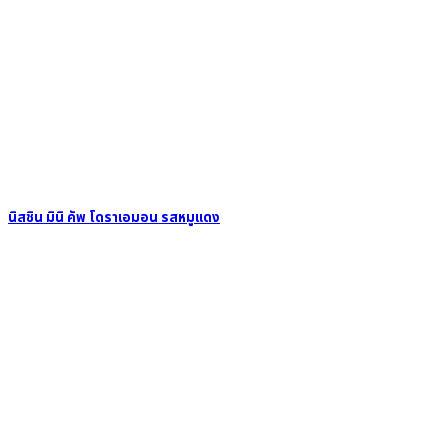
นิสชิน มินิ คัพ โดราเอมอน รสหมูแดง