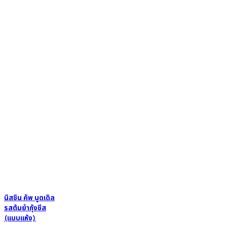
นิสชิน คัพ นูดเดิล
รสต้มยำกุ้งชีส
(แบบแห้ง)