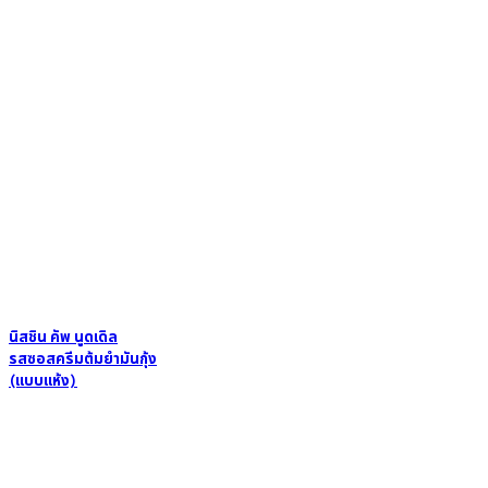
นิสชิน คัพ นูดเดิล
รสซอสครีมต้มยำมันกุ้ง
(แบบแห้ง)