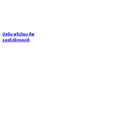
นิสชิน พรีเมียม คัพ
รสสไปซีทงคตสึ