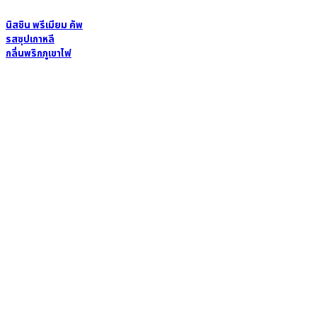
นิสชิน พรีเมียม คัพ
รสซุปเกาหลี
กลิ่นพริกภูเขาไฟ