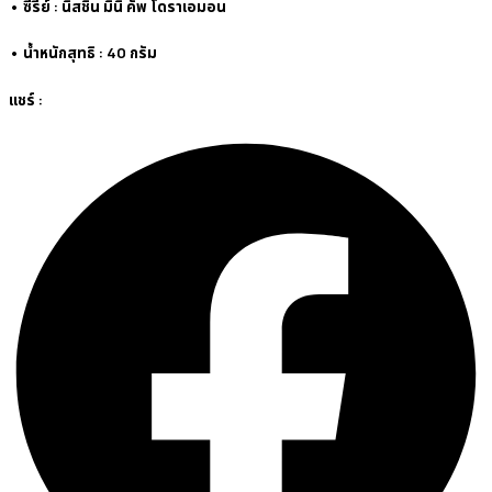
• ซีรีย์ : นิสชิน มินิ คัพ โดราเอมอน
• น้ำหนักสุทธิ : 40 กรัม
แชร์ :